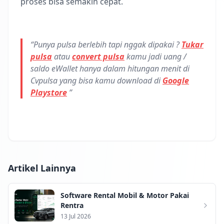
proses bisa semakin cepat.
“Punya pulsa berlebih tapi nggak dipakai ?
Tukar
pulsa
atau
convert pulsa
kamu jadi uang /
saldo eWallet hanya dalam hitungan menit di
Cvpulsa уаng bіѕа kаmu download dі
Gооglе
Playstore
”
Artikel Lainnya
Software Rental Mobil & Motor Pakai
Rentra
13 Jul 2026